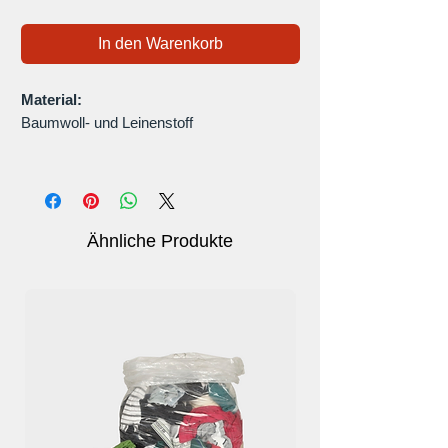
In den Warenkorb
Material:
Baumwoll- und Leinenstoff
Eigenschaften:
Elastischer Bund
Verstellbarer interner Kordelzug
Zwei Vordertaschen
Ähnliche Produkte
Leicht zu waschen