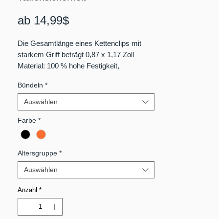
Sale-
ab
14,99$
Preis
Die Gesamtlänge eines Kettenclips mit
starkem Griff beträgt 0,87 x 1,17 Zoll
Material: 100 % hohe Festigkeit,
Verschleißfestigkeit,
Bündeln
*
Korrosionsbeständigkeit und natürliches
POM.
Auswählen
Ergonomisch Design: Sie können
Farbe
*
Sicherheitskettenclips öffnen und
schließen, indem Sie sie leicht
zusammendrücken.
Altersgruppe
*
Einfach zu bedienen
Auswählen
Anzahl
*